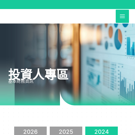
跳
至
MAI
主
要
ME
內
容
投資人專區
基本財務資訊
2026
2025
2024