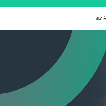
跳
至
主
關於
要
內
容