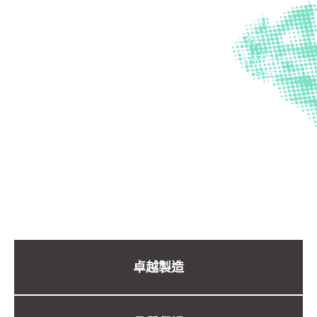
Wiltrom 是微創脊椎手術解決方案的領導品
牌，我們將 30% 的團隊投入於研發工作，
專注於創新醫療技術的開發。我們結合材料
科學、機械工程與先進製造技術，開發具突
破性的臨床應用方案。
擁有超過 50 項專利，涵蓋四大產品線
從概念研發到臨床實踐，加速創新成果的
實現
卓越製造