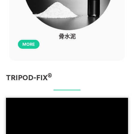
骨水泥
MORE
®
TRIPOD-FIX