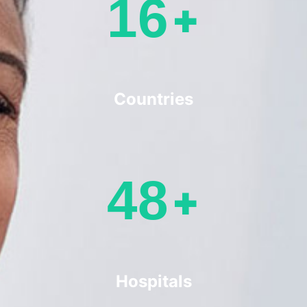
19
+
Countries
59
+
Hospitals