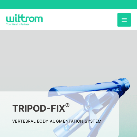
跳
至
MAI
主
要
ME
內
容
®
TRIPOD-FIX
VERTEBRAL BODY AUGMENTATION SYSTEM