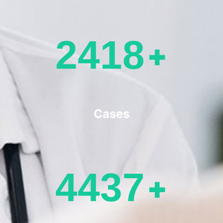
2987
+
Cases
5477
+