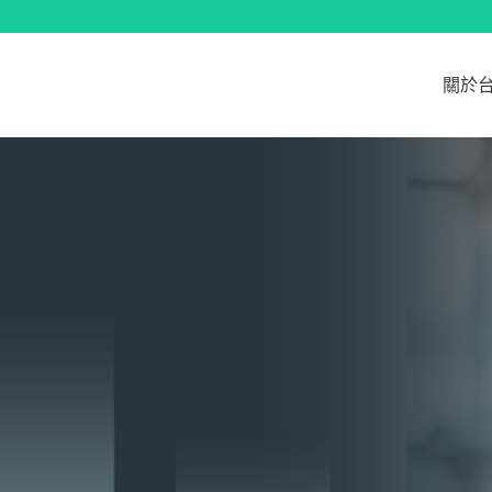
跳
至
主
關於
要
內
容