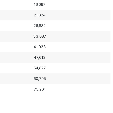
16,067
21,824
26,882
33,087
41,938
47,613
54,877
60,795
75,261