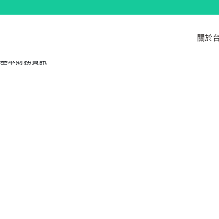
跳
至
投資人專區
主
關於
要
內
基本財務資訊
容