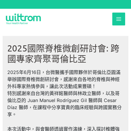
跳
至
MAI
主
要
ME
內
容
2025國際脊椎微創研討會: 跨
國專家齊聚哥倫比亞
2025年6月16日，台微醫攜手國際夥伴於哥倫比亞圓滿
舉辦國際脊椎微創研討會，感謝來自各地的脊椎與神經
外科專家熱情參與，讓此次活動成果豐碩！
特別感謝來自台灣的黃祥銘醫師與林政立醫師，以及哥
倫比亞的 Juan Manuel Rodríguez Gil 醫師與 Cesar
Díaz 醫師，在課程中分享寶貴的臨床經驗與跨國實務分
享。
本次活動中，與會醫師透過實作演練，深入探討椎體強