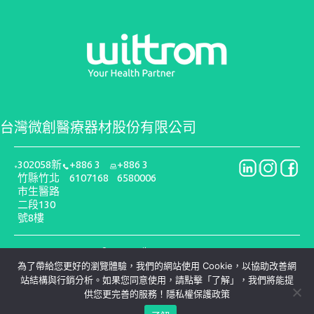
台灣微創醫療器材股份有限公司
302058新
+886 3
+886 3
竹縣竹北
6107168
6580006
市生醫路
二段130
號8樓
COPYRIGHT © 2025 · wiltrom · ALL RIGHTS RESERVED
隱私權政策
為了帶給您更好的瀏覽體驗，我們的網站使用 Cookie，以協助改善網
站結構與行銷分析。如果您同意使用，請點擊「了解」，我們將能提
供您更完善的服務！
隱私權保護政策