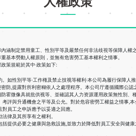
人權政策
障內涵制定禁用童工、性別平等及嚴禁任何非法歧視等保障人權
尊重基本勞動人權原則，並無有危害勞工基本權利之情事。
政策規範於其中·政策如下:
約。如性別平等·工作権及禁止技视等權利·本公司為履行保障人
密防,提露對所利密糊依人之處理程序。本公司厅遵循國際公認
消防霍微像具就批供视等、並確認其人力资源運用政策無性別、種
、考評與升通機會之平等及公允。對於危容密勞工權益之情事,本
且對員工之申訴應予以妥適之回應。
動法律及其所享有之權利。
包括提供必要之健康與急救設施,並致力於降低對員工安全與健康