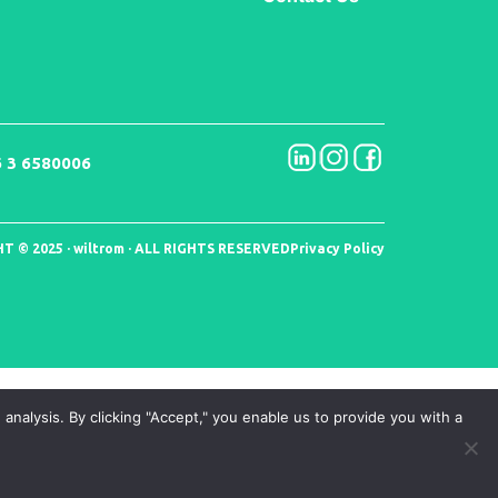
 3 6580006
T © 2025 · wiltrom · ALL RIGHTS RESERVED
Privacy Policy
nalysis. By clicking "Accept," you enable us to provide you with a