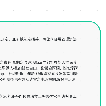
之規定。並引以制定招募、聘僱與任用管理辦法
推之責任,意制定管運活動及内部管理對人權保護
之勞動人權,如結社自由、集體協商欄、關健弱勢
族、社經账服、年龄·婚烟與家庭状況等差別待
公司應提供有效及造當之申訴機制,確保申訴過
之危客因子·以预防職業上災害·本公司應對員工