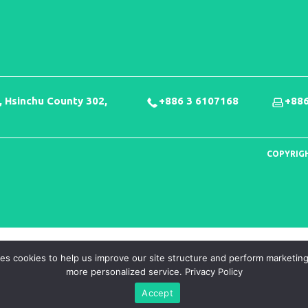
ty, Hsinchu County 302,
+886 3 6107168
+886
COPYRIGH
s cookies to help us improve our site structure and perform marketing a
more personalized service.
Privacy Policy
Accept