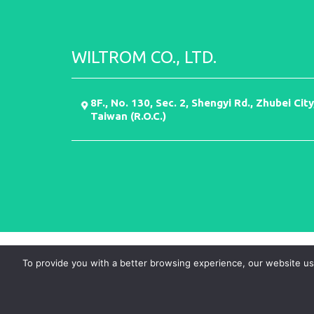
WILTROM CO., LTD.
8F., No. 130, Sec. 2, Shengyi Rd., Zhubei Ci
Taiwan (R.O.C.)
To provide you with a better browsing experience, our website use