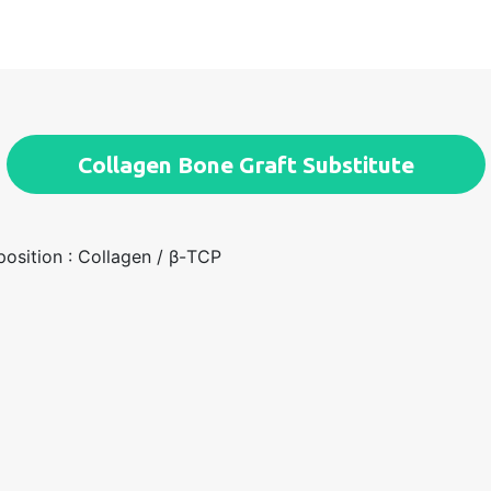
Collagen Bone Graft Substitute
osition : Collagen / β-TCP