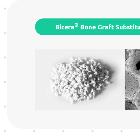
®
Bicera
Bone Graft Substit