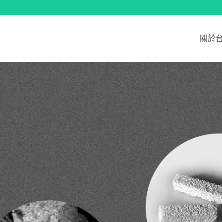
跳
至
主
關於
要
內
容