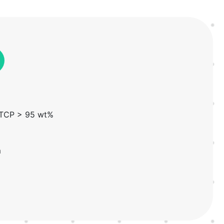
β-TCP > 95 wt%
m