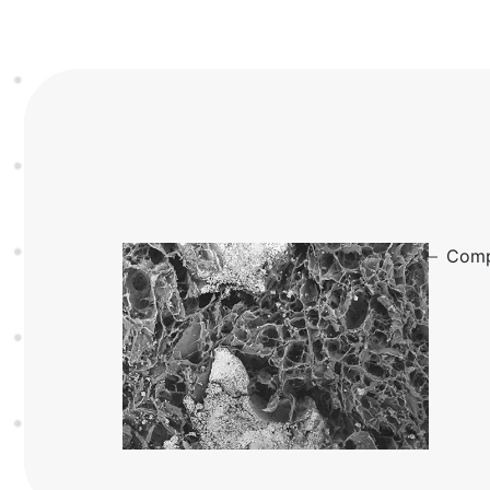
–
Comp