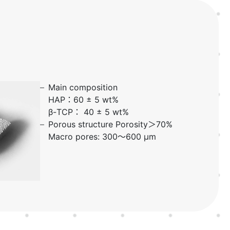
–
Main composition
HAP：60 ± 5 wt%
β-TCP： 40 ± 5 wt%
–
Porous structure Porosity＞70%
Macro pores: 300～600 μm