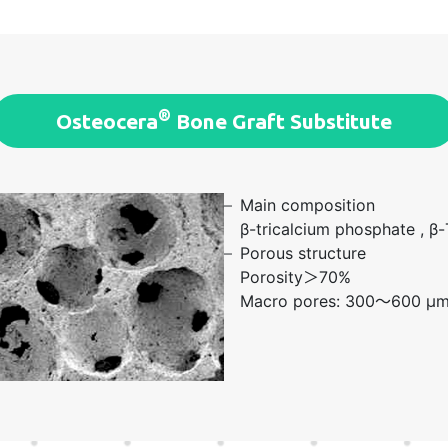
®
Osteocera
Bone Graft Substitute
–
Main composition
β-tricalcium phosphate , 
–
Porous structure
Porosity＞70%
Macro pores: 300～600 μ